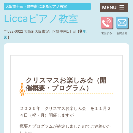
コ
大阪市十三・野中南 にあるピアノ教室
ン
Liccaピアノ教室
テ
ン
ツ
〒532-0022 大阪府大阪市淀川区野中南1丁目【
地
電話する
お問合せ
へ
図
】
ス
キ
ッ
プ
クリスマスお楽しみ会（開
催概要・プログラム）
２０２５年 クリスマスお楽しみ会 を１１月２
４日（祝・月）開催しますが
概要とプログラムが確定しましたのでご連絡いた
します。