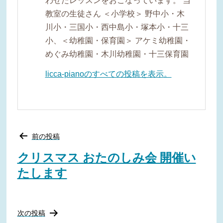
わせたレッスンをおこなっています。 当
教室の生徒さん ＜小学校＞ 野中小・木
川小・三国小・西中島小・塚本小・十三
小、＜幼稚園・保育園＞ アケミ幼稚園・
めぐみ幼稚園・木川幼稚園・十三保育園
licca-pianoのすべての投稿を表示。
投
前の投稿
稿
ナ
クリスマス おたのしみ会 開催い
ビ
たします
ゲ
ー
シ
ョ
ン
次の投稿