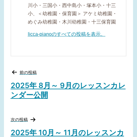
川小・三国小・西中島小・塚本小・十三
小、＜幼稚園・保育園＞ アケミ幼稚園・
めぐみ幼稚園・木川幼稚園・十三保育園
licca-pianoのすべての投稿を表示。
投
前の投稿
稿
ナ
2025年 8月～ 9月のレッスンカレ
ビ
ンダー公開
ゲ
ー
シ
ョ
ン
次の投稿
2025年 10月～ 11月のレッスンカ