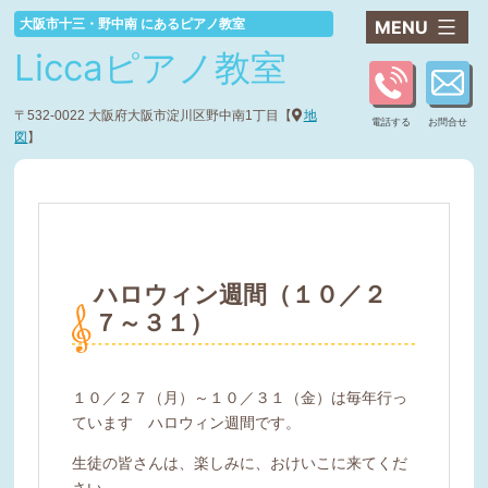
コ
大阪市十三・野中南 にあるピアノ教室
ン
Liccaピアノ教室
テ
ン
ツ
〒532-0022 大阪府大阪市淀川区野中南1丁目【
地
電話する
お問合せ
へ
図
】
ス
キ
ッ
プ
ハロウィン週間（１０／２
７～３１）
１０／２７（月）～１０／３１（金）は毎年行っ
ています ハロウィン週間です。
生徒の皆さんは、楽しみに、おけいこに来てくだ
さい。