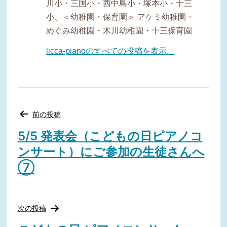
川小・三国小・西中島小・塚本小・十三
小、＜幼稚園・保育園＞ アケミ幼稚園・
めぐみ幼稚園・木川幼稚園・十三保育園
licca-pianoのすべての投稿を表示。
投
前の投稿
稿
ナ
5/5 発表会（こどもの日ピアノコ
ビ
ンサート）にご参加の生徒さんへ
ゲ
ー
⑦
シ
ョ
ン
次の投稿