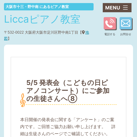
コ
大阪市十三・野中南 にあるピアノ教室
ン
Liccaピアノ教室
テ
ン
ツ
〒532-0022 大阪府大阪市淀川区野中南1丁目【
地
電話する
お問合せ
へ
図
】
ス
キ
ッ
プ
5/5 発表会（こどもの日ピ
アノコンサート）にご参加
の生徒さんへ⑧
本日開催の発表会に関する「アンケート」のご案
内です。ご回答ご協力お願い申し上げます。 詳
細は生徒さんのページでご確認してください。