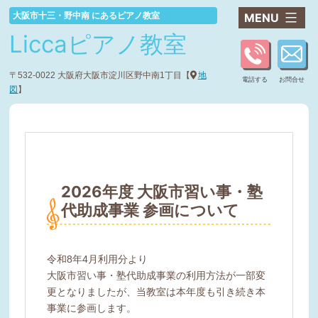
コ
大阪市十三・野中南 にあるピアノ教室
ン
Liccaピアノ教室
テ
ン
ツ
〒532-0022 大阪府大阪市淀川区野中南1丁目【
地
電話する
お問合せ
へ
図
】
ス
キ
ッ
プ
2026年度 大阪市習い事・塾
代助成事業 参画について
令和8年4月利用分より
大阪市習い事・塾代助成事業の利用方法が一部変
更となりましたが、当教室は本年度も引き続き本
事業に参画します。