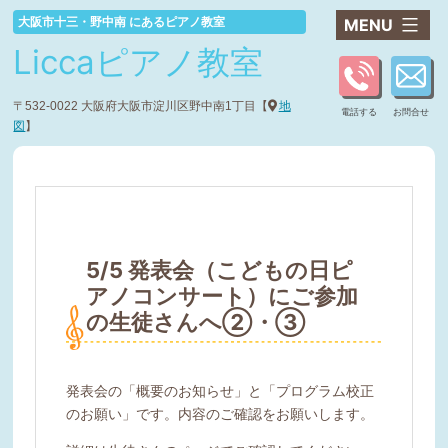
コ
大阪市十三・野中南 にあるピアノ教室
ン
Liccaピアノ教室
テ
ン
ツ
〒532-0022 大阪府大阪市淀川区野中南1丁目【
地
電話する
お問合せ
へ
図
】
ス
キ
ッ
プ
5/5 発表会（こどもの日ピ
アノコンサート）にご参加
の生徒さんへ②・③
発表会の「概要のお知らせ」と「プログラム校正
のお願い」です。内容のご確認をお願いします。